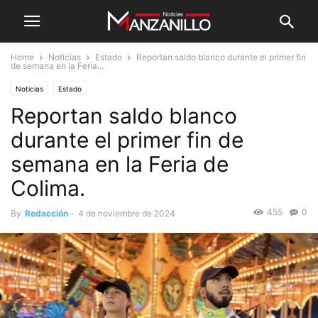
Home
Noticias
Estado
Reportan saldo blanco durante el primer fin
de semana en la Feria...
Noticias
Estado
Reportan saldo blanco
durante el primer fin de
semana en la Feria de
Colima.
455
0
By
Redacción
-
4 de noviembre de 2024