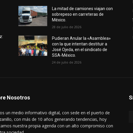
e
La mitad de camiones viajan con
sobrepeso en carreteras de
México.
28 de julio de 2026
z:
Pudieran Anular la «Asamblea»
con la que intentan destituir a
José Ojeda, en el sindicato de
SSA-México.
24 de julio de 2026
re Nosotros
S
s un medio informativo digital, con sede en el puerto de
anillo, con más de 10 años generando tendencias, hoy
amos nuestra propia agenda con un alto compromiso con
tra sociedad.