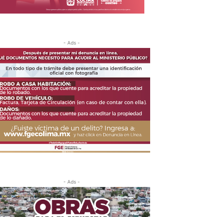
- Ads -
- Ads -