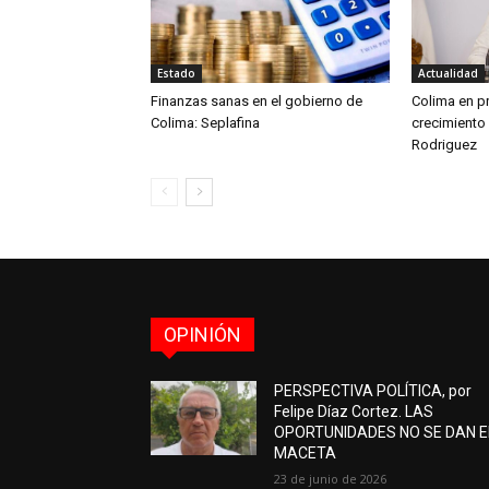
Estado
Actualidad
Finanzas sanas en el gobierno de
Colima en pr
Colima: Seplafina
crecimiento
Rodriguez
OPINIÓN
PERSPECTIVA POLÍTICA, por
Felipe Díaz Cortez. LAS
OPORTUNIDADES NO SE DAN 
MACETA
23 de junio de 2026