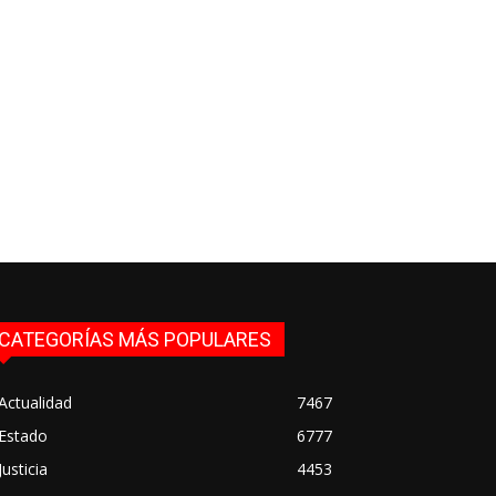
CATEGORÍAS MÁS POPULARES
Actualidad
7467
Estado
6777
Justicia
4453