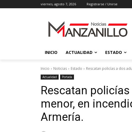
viernes, agosto 7, 2026
Registrarse / Unirse
INICIO
ACTUALIDAD
ESTADO
Inicio
Noticias
Estado
Rescatan policías a dos adu
Actualidad
Portada
Rescatan policías
menor, en incendi
Armería.