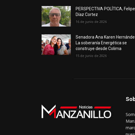
PERSPECTIVA POLÍTICA, Felip
Díaz Cortez
16 de junio de 2026
Senadora Ana Karen Hernánde
La soberanía Energética se
construye desde Colima
15 de junio de 2026
Sob
Somo
Manz
marc
nues