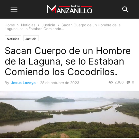
Home
Noticias
Justicia
Sacan Cuerpo de un Hombre de la
Laguna, se lo Estaban Comiendo...
Noticias
Justicia
Sacan Cuerpo de un Hombre
de la Laguna, se lo Estaban
Comiendo los Cocodrilos.
2386
0
By
Jesus Lozoya
-
28 de octubre de 2023