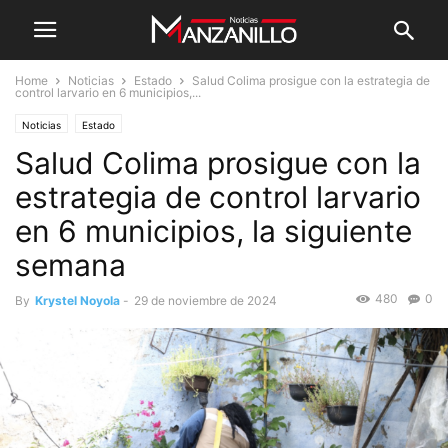
Home
Noticias
Estado
Salud Colima prosigue con la estrategia de
control larvario en 6 municipios,...
Noticias
Estado
Salud Colima prosigue con la
estrategia de control larvario
en 6 municipios, la siguiente
semana
480
0
By
Krystel Noyola
-
29 de noviembre de 2024