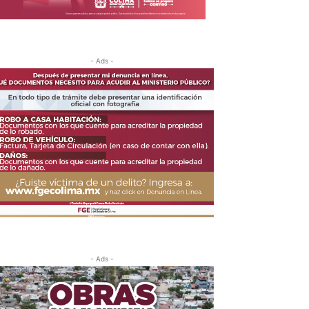
- Ads -
- Ads -