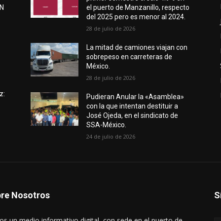
EN
el puerto de Manzanillo, respecto
del 2025 pero es menor al 2024.
28 de julio de 2026
e
La mitad de camiones viajan con
sobrepeso en carreteras de
México.
28 de julio de 2026
z:
Pudieran Anular la «Asamblea»
con la que intentan destituir a
José Ojeda, en el sindicato de
SSA-México.
24 de julio de 2026
re Nosotros
S
s un medio informativo digital, con sede en el puerto de