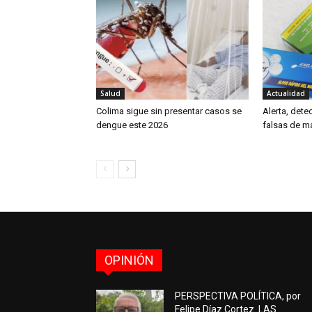
Salud
Actualidad
Colima sigue sin presentar casos se
Alerta, dete
dengue este 2026
falsas de m
OPINIÓN
PERSPECTIVA POLÍTICA, por
Felipe Díaz Cortez. LAS