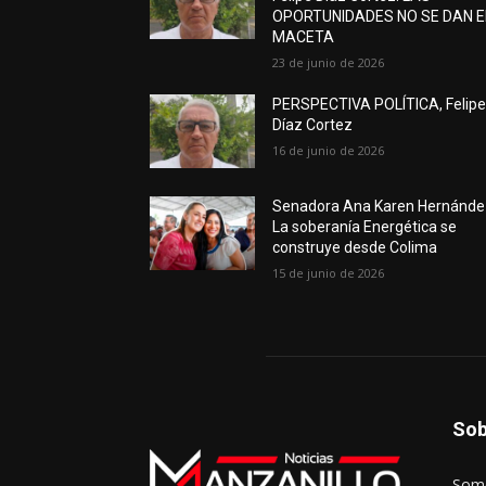
OPORTUNIDADES NO SE DAN 
MACETA
23 de junio de 2026
PERSPECTIVA POLÍTICA, Felip
Díaz Cortez
16 de junio de 2026
Senadora Ana Karen Hernánde
La soberanía Energética se
construye desde Colima
15 de junio de 2026
Sob
Somo