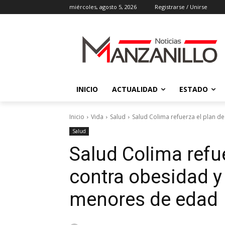
miércoles, agosto 5, 2026
Registrarse / Unirse
INICIO
ACTUALIDAD
ESTADO
Inicio
Vida
Salud
Salud Colima refuerza el plan d
Salud
Salud Colima refue
contra obesidad y
menores de edad