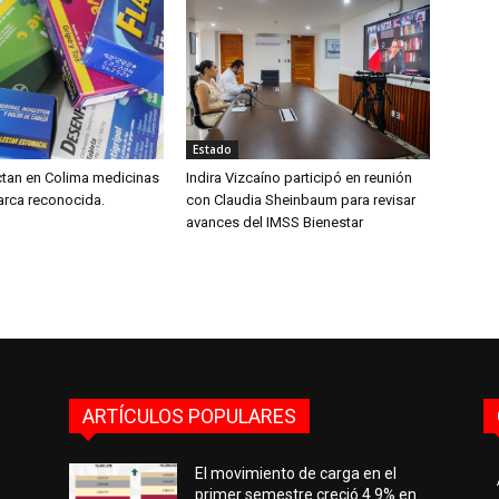
Estado
ctan en Colima medicinas
Indira Vizcaíno participó en reunión
arca reconocida.
con Claudia Sheinbaum para revisar
avances del IMSS Bienestar
ARTÍCULOS POPULARES
El movimiento de carga en el
primer semestre creció 4.9% en