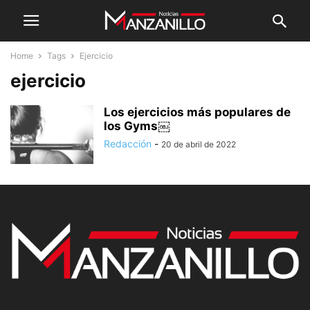
Home
Tags
Ejercicio
ejercicio
Los ejercicios más populares de
los Gyms￼
Redacción
-
20 de abril de 2022