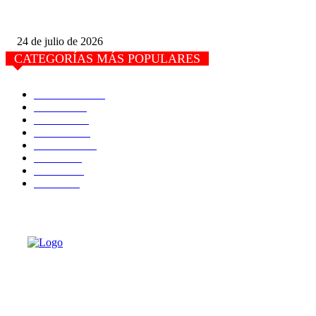
Pudieran Anular la «Asamblea» con la que intentan destituir a José Ojeda,
24 de julio de 2026
CATEGORÍAS MÁS POPULARES
Actualidad
7465
Estado
6774
Justicia
4453
Portada
2043
Nacional
1543
Salud
1048
Política
925
Puerto
867
Sobre Nosotros