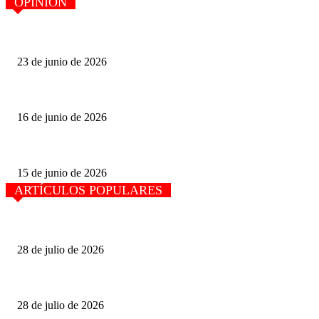
OPINIÓN
PERSPECTIVA POLÍTICA, por Felipe Díaz Cortez. LAS OPORTUN
23 de junio de 2026
PERSPECTIVA POLÍTICA, Felipe Díaz Cortez
16 de junio de 2026
Senadora Ana Karen Hernández: La soberanía Energética se construye des
15 de junio de 2026
ARTÍCULOS POPULARES
El movimiento de carga en el primer semestre creció 4.9% en el puerto de
28 de julio de 2026
La mitad de camiones viajan con sobrepeso en carreteras de México.
28 de julio de 2026