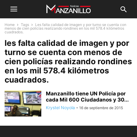
Home
Tags
Les falta calidad de imagen y por turno se cuenta con
menos de cien policías realizando rondines en los mil 578.4 kilómetros
cuadrados.
les falta calidad de imagen y por
turno se cuenta con menos de
cien policías realizando rondines
en los mil 578.4 kilómetros
cuadrados.
Manzanillo tiene UN Policía por
cada Mil 600 Ciudadanos y 30...
Krystel Noyola
-
16 de septiembre de 2015