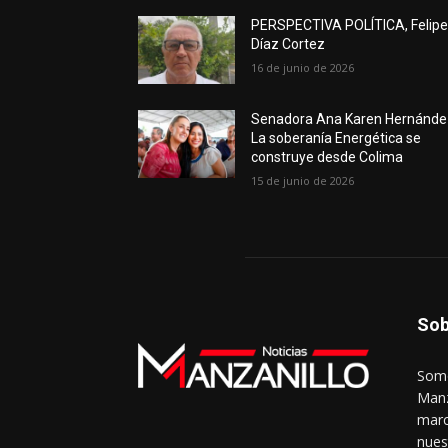
PERSPECTIVA POLÍTICA, Felip
Díaz Cortez
16 de junio de 2026
Senadora Ana Karen Hernánde
La soberanía Energética se
construye desde Colima
15 de junio de 2026
Sob
Somo
Manz
marc
nues