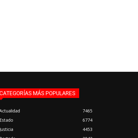
CATEGORÍAS MÁS POPULARES
Actualidad
7465
Estado
6774
Justicia
4453