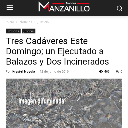
Inicio
Noticias
Justicia
Noticias
Justicia
Tres Cadáveres Este
Domingo; un Ejecutado a
Balazos y Dos Incinerados
Por
Krystel Noyola
-
12 de junio de 2016
468
0