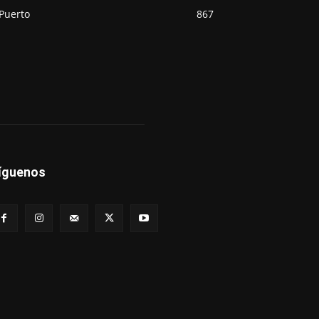
Puerto
867
íguenos