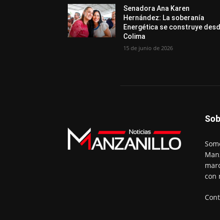
Senadora Ana Karen
Hernández: La soberanía
Energética se construye des
Colima
15 de junio de 2026
Sob
Somo
Manz
marc
con 
Cont