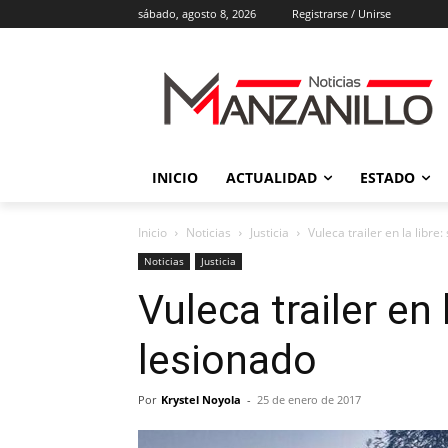
sábado, agosto 8, 2026
Registrarse / Unirse
INICIO
ACTUALIDAD
ESTADO
Inicio
Noticias
Justicia
Vuleca trailer en la libre
Noticias
Justicia
Vuleca trailer en 
lesionado
Por
Krystel Noyola
-
25 de enero de 2017