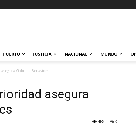
PUERTO
JUSTICIA
NACIONAL
MUNDO
OP
d asegura Gabriela Benavides
prioridad asegura
des
498
0