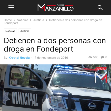
Home
Noticias
Justicia
Detienen a dos personas con droga en
Fondeport
Noticias
Justicia
Detienen a dos personas con
droga en Fondeport
580
0
By
Krystel Noyola
-
17 de noviembre de 2016