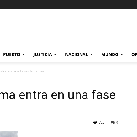
PUERTO
JUSTICIA
NACIONAL
MUNDO
OP
entra en una fase de calma
ima entra en una fase
735
0