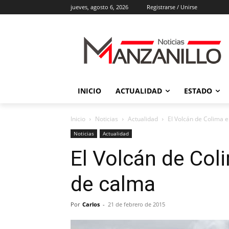
jueves, agosto 6, 2026
Registrarse / Unirse
INICIO
ACTUALIDAD
ESTADO
Inicio
Noticias
Actualidad
El Volcán de Colima 
Noticias
Actualidad
El Volcán de Col
de calma
Por
Carlos
-
21 de febrero de 2015