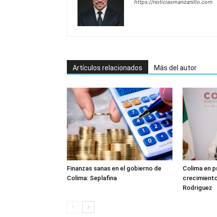
https://noticiasmanzanillo.com
Artículos relacionados
Más del autor
Finanzas sanas en el gobierno de
Colima en p
Colima: Seplafina
crecimient
Rodriguez