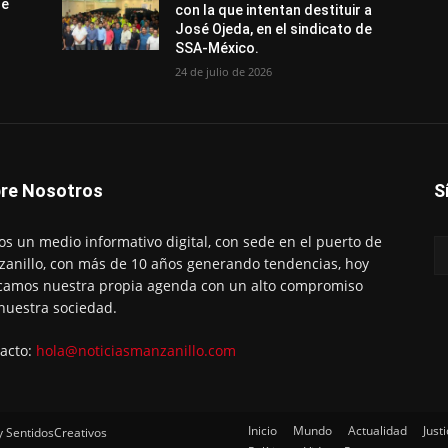
de
con la que intentan destituir a
José Ojeda, en el sindicato de
SSA-México.
24 de julio de 2026
re Nosotros
S
s un medio informativo digital, con sede en el puerto de
anillo, con más de 10 años generando tendencias, hoy
amos nuestra propia agenda con un alto compromiso
nuestra sociedad.
acto:
hola@noticiasmanzanillo.com
Inicio
Mundo
Actualidad
Justi
y SentidosCreativos