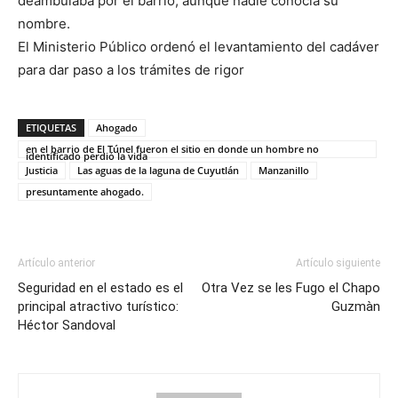
deambulaba por el barrio, aunque nadie conocía su
nombre.
El Ministerio Público ordenó el levantamiento del cadáver
para dar paso a los trámites de rigor
ETIQUETAS
Ahogado
en el barrio de El Túnel fueron el sitio en donde un hombre no
identificado perdió la vida
Justicia
Las aguas de la laguna de Cuyutlán
Manzanillo
presuntamente ahogado.
Artículo anterior
Artículo siguiente
Seguridad en el estado es el
Otra Vez se les Fugo el Chapo
principal atractivo turístico:
Guzmàn
Héctor Sandoval