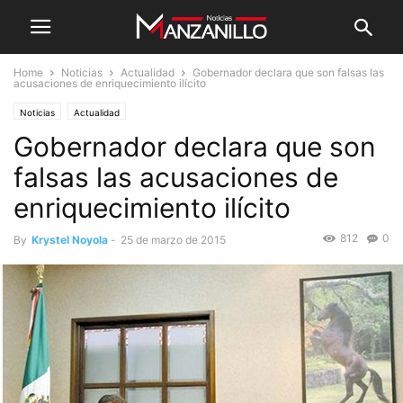
Home
Noticias
Actualidad
Gobernador declara que son falsas las
acusaciones de enriquecimiento ilícito
Noticias
Actualidad
Gobernador declara que son
falsas las acusaciones de
enriquecimiento ilícito
812
0
By
Krystel Noyola
-
25 de marzo de 2015