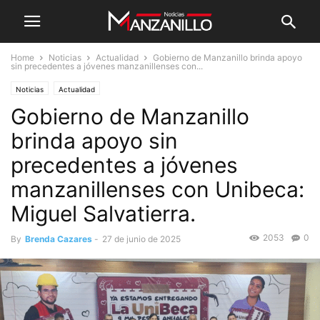
Home
Noticias
Actualidad
Gobierno de Manzanillo brinda apoyo
sin precedentes a jóvenes manzanillenses con...
Noticias
Actualidad
Gobierno de Manzanillo
brinda apoyo sin
precedentes a jóvenes
manzanillenses con Unibeca:
Miguel Salvatierra.
2053
0
By
Brenda Cazares
-
27 de junio de 2025