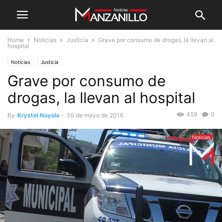
Home
Noticias
Justicia
Grave por consumo de drogas, la llevan al
hospital
Noticias
Justicia
Grave por consumo de
drogas, la llevan al hospital
459
0
By
Krystel Noyola
-
30 de mayo de 2016