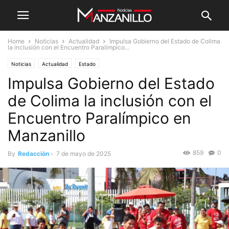
Home
Noticias
Actualidad
Impulsa Gobierno del Estado de Colima
la inclusión con el Encuentro Paralímpico...
Noticias
Actualidad
Estado
Impulsa Gobierno del Estado
de Colima la inclusión con el
Encuentro Paralímpico en
Manzanillo
859
0
By
Redacción
-
7 de mayo de 2025