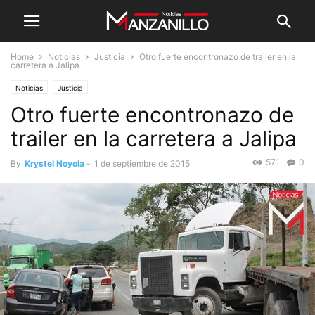
Home
Noticias
Justicia
Otro fuerte encontronazo de trailer en la
carretera a Jalipa
Noticias
Justicia
Otro fuerte encontronazo de
trailer en la carretera a Jalipa
571
0
By
Krystel Noyola
-
1 de septiembre de 2015