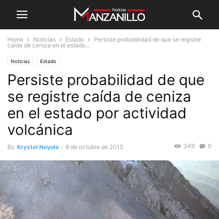
Home
Noticias
Estado
Persiste probabilidad de que se registre
caída de ceniza en el estado...
Noticias
Estado
Persiste probabilidad de que
se registre caída de ceniza
en el estado por actividad
volcánica
349
0
By
Krystel Noyola
-
9 de octubre de 2015