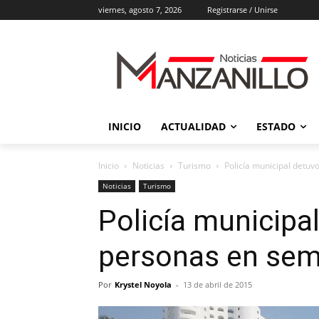
viernes, agosto 7, 2026
Registrarse / Unirse
INICIO
ACTUALIDAD
ESTADO
Inicio
Noticias
Turismo
Policía municipal detu
Noticias
Turismo
Policía municipa
personas en se
Por
Krystel Noyola
-
13 de abril de 2015