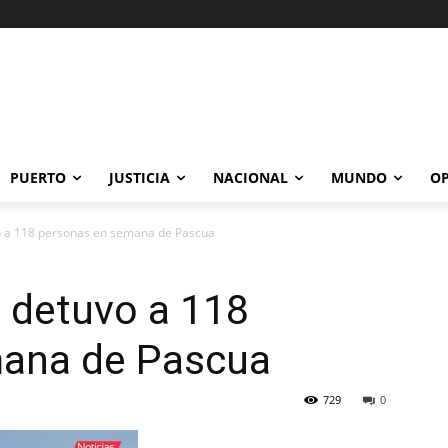
PUERTO
JUSTICIA
NACIONAL
MUNDO
OP
vo a 118 personas en semana de Pascua
l detuvo a 118
mana de Pascua
729
0