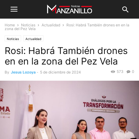
Home
Noticias
Actualidad
Rosi: Habrá También drones en en la
zona del Pez Vela
Noticias
Actualidad
Rosi: Habrá También drones
en en la zona del Pez Vela
573
0
By
Jesus Lozoya
-
5 de diciembre de 2024