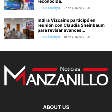
reconocida.
Jesus Lozoya
-
27 de julio de 2026
Indira Vizcaíno participó en
reunión con Claudia Sheinbaum
para revisar avances...
Jesus Lozoya
-
10 de julio de 2026
ABOUT US