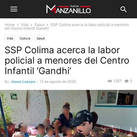
Home
Vida
Salud
SSP Colima acerca la labor policial a menores
del Centro Infantil ‘Gandhi’
Vida
Cultura
Salud
SSP Colima acerca la labor
policial a menores del Centro
Infantil ‘Gandhi’
1267
0
By
Jesus Lozoya
-
12 de agosto de 2025