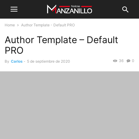
Home
Author Template - Default PRO
Author Template – Default
PRO
36
0
By
Carlos
-
5 de septiembre de 2020