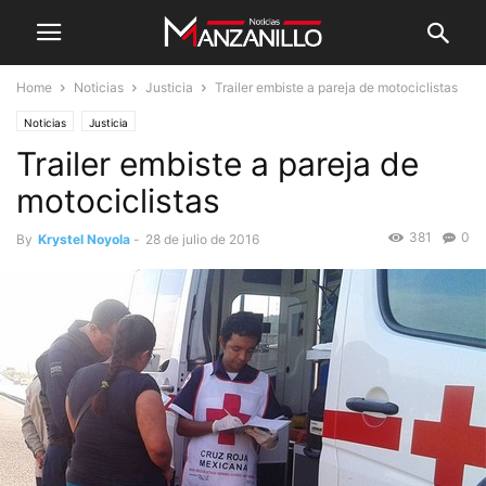
Home
Noticias
Justicia
Trailer embiste a pareja de motociclistas
Noticias
Justicia
Trailer embiste a pareja de
motociclistas
381
0
By
Krystel Noyola
-
28 de julio de 2016