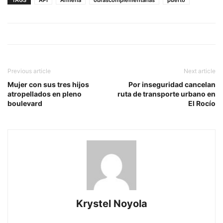
TAGS
API
Armería
obrascomplementarias
puerto
Previous article
Next article
Mujer con sus tres hijos
Por inseguridad cancelan
atropellados en pleno
ruta de transporte urbano en
boulevard
El Rocío
Krystel Noyola