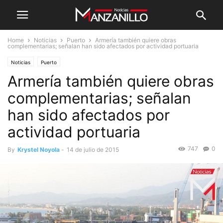
Home
Noticias
Puerto
Armería también quiere obras
complementarias; señalan han sido afectados por actividad portuaria
Noticias
Puerto
Armería también quiere obras
complementarias; señalan
han sido afectados por
actividad portuaria
747
0
By
Krystel Noyola
-
14 de julio de 2015