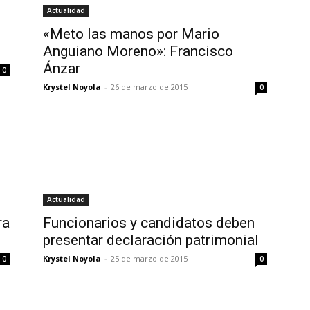
Actualidad
«Meto las manos por Mario
Anguiano Moreno»: Francisco
Ánzar
0
Krystel Noyola
-
26 de marzo de 2015
0
Actualidad
ra
Funcionarios y candidatos deben
presentar declaración patrimonial
Krystel Noyola
-
25 de marzo de 2015
0
0