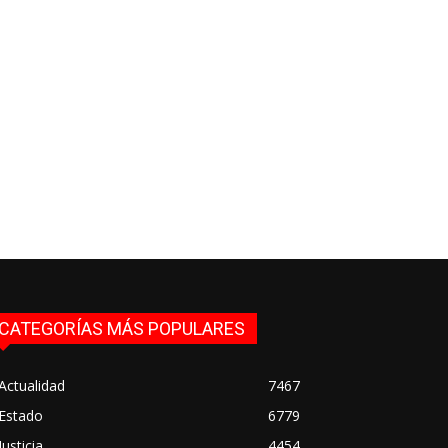
CATEGORÍAS MÁS POPULARES
Actualidad
7467
Estado
6779
Justicia
4454