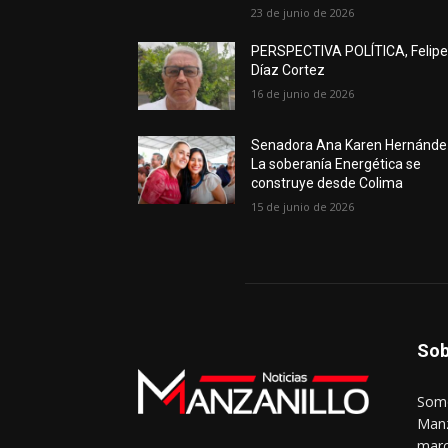
23 de junio de 2026
PERSPECTIVA POLÍTICA, Felip
Díaz Cortez
16 de junio de 2026
Senadora Ana Karen Hernánde
La soberanía Energética se
construye desde Colima
15 de junio de 2026
Sob
Somo
Manz
marc