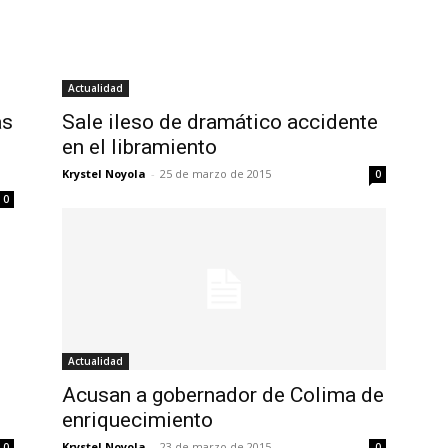
Actualidad
as
Sale ileso de dramático accidente
en el libramiento
Krystel Noyola
-
25 de marzo de 2015
0
0
Actualidad
Acusan a gobernador de Colima de
enriquecimiento
Krystel Noyola
-
23 de marzo de 2015
0
0