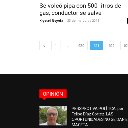
Se volcó pipa con 500 litros de
gas; conductor se salva
Krystel Noyola
-
23 de marzo de 2015
...
1
620
621
622
62
OPINIÓN
PERSPECTIVA POLÍTICA, por
Felipe Díaz Cortez. LAS
OPORTUNIDADES NO SE DAN 
MACETA