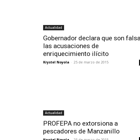
Actualidad
Gobernador declara que son fals
las acusaciones de
enriquecimiento ilícito
Krystel Noyola
-
25 de marzo de 2015
Actualidad
PROFEPA no extorsiona a
pescadores de Manzanillo
Krystel Noyola
-
25 de marzo de 2015