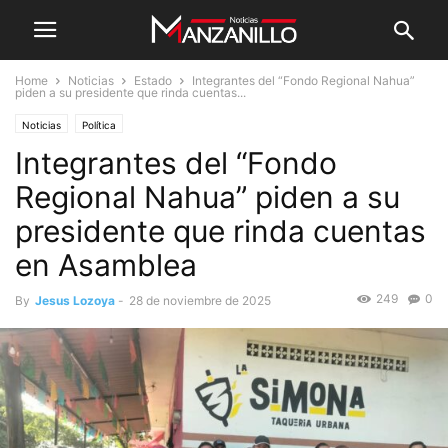
Home
Noticias
Estado
Integrantes del “Fondo Regional Nahua”
piden a su presidente que rinda cuentas...
Noticias
Política
Integrantes del “Fondo
Regional Nahua” piden a su
presidente que rinda cuentas
en Asamblea
249
0
By
Jesus Lozoya
-
28 de noviembre de 2025