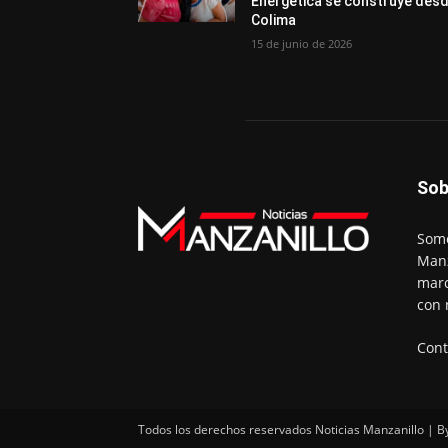
Energética se construye des
Colima
15 de junio de 2026
Sob
Somo
Manz
marc
con 
Cont
Todos los derechos reservados Noticias Manzanillo | B