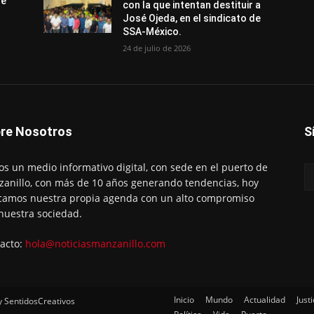
de
con la que intentan destituir a
José Ojeda, en el sindicato de
SSA-México.
24 de julio de 2026
re Nosotros
S
s un medio informativo digital, con sede en el puerto de
anillo, con más de 10 años generando tendencias, hoy
amos nuestra propia agenda con un alto compromiso
nuestra sociedad.
acto:
hola@noticiasmanzanillo.com
Inicio
Mundo
Actualidad
Justi
y SentidosCreativos