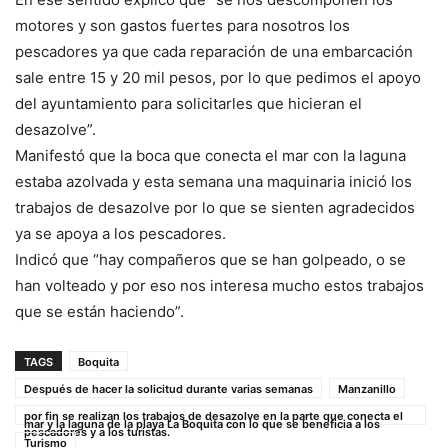
motores y son gastos fuertes para nosotros los
pescadores ya que cada reparación de una embarcación
sale entre 15 y 20 mil pesos, por lo que pedimos el apoyo
del ayuntamiento para solicitarles que hicieran el
desazolve”.
Manifestó que la boca que conecta el mar con la laguna
estaba azolvada y esta semana una maquinaria inició los
trabajos de desazolve por lo que se sienten agradecidos
ya se apoya a los pescadores.
Indicó que “hay compañeros que se han golpeado, o se
han volteado y por eso nos interesa mucho estos trabajos
que se están haciendo”.
TAGS
Boquita
Después de hacer la solicitud durante varias semanas
Manzanillo
por fin se realizan los trabajos de desazolve en la parte que conecta el
mar y la laguna de la playa La Boquita con lo que se beneficia a los
pescadores y a los turistas.
Turismo