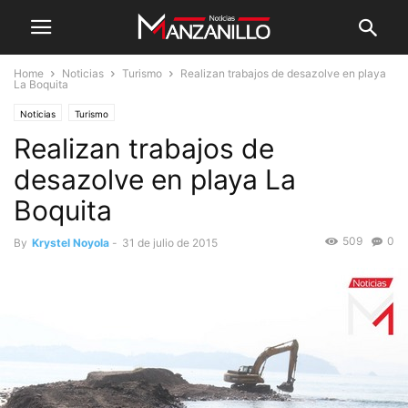
Home
Noticias
Turismo
Realizan trabajos de desazolve en playa
La Boquita
Noticias
Turismo
Realizan trabajos de
desazolve en playa La
Boquita
509
0
By
Krystel Noyola
-
31 de julio de 2015