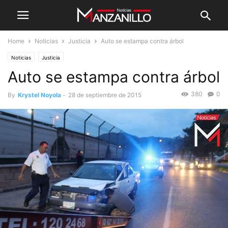
Home
Noticias
Justicia
Auto se estampa contra árbol
Noticias
Justicia
Auto se estampa contra árbol
380
0
By
Krystel Noyola
-
28 de septiembre de 2015