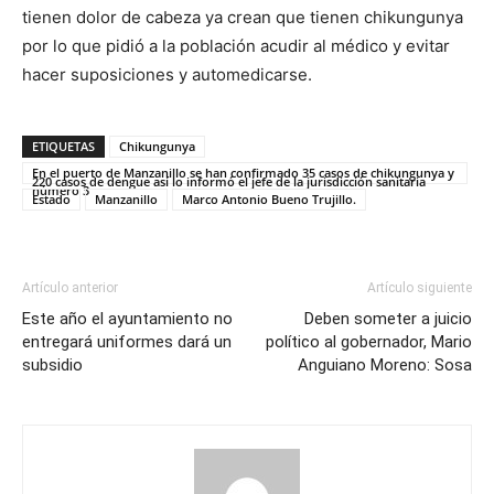
tienen dolor de cabeza ya crean que tienen chikungunya
por lo que pidió a la población acudir al médico y evitar
hacer suposiciones y automedicarse.
ETIQUETAS
Chikungunya
En el puerto de Manzanillo se han confirmado 35 casos de chikungunya y
220 casos de dengue así lo informó el jefe de la jurisdicción sanitaria
número 3
Estado
Manzanillo
Marco Antonio Bueno Trujillo.
Artículo anterior
Artículo siguiente
Este año el ayuntamiento no
Deben someter a juicio
entregará uniformes dará un
político al gobernador, Mario
subsidio
Anguiano Moreno: Sosa