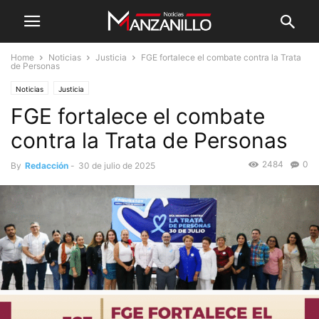
Home
Noticias
Justicia
FGE fortalece el combate contra la Trata
de Personas
Noticias
Justicia
FGE fortalece el combate
contra la Trata de Personas
2484
0
By
Redacción
-
30 de julio de 2025