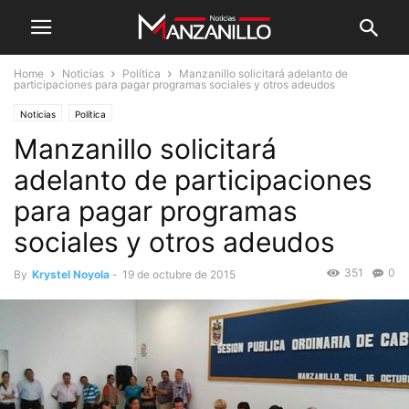
Home
Noticias
Política
Manzanillo solicitará adelanto de
participaciones para pagar programas sociales y otros adeudos
Noticias
Política
Manzanillo solicitará
adelanto de participaciones
para pagar programas
sociales y otros adeudos
351
0
By
Krystel Noyola
-
19 de octubre de 2015