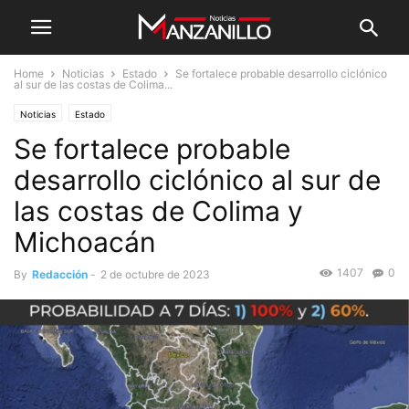
Home
Noticias
Estado
Se fortalece probable desarrollo ciclónico
al sur de las costas de Colima...
Noticias
Estado
Se fortalece probable
desarrollo ciclónico al sur de
las costas de Colima y
Michoacán
1407
0
By
Redacción
-
2 de octubre de 2023