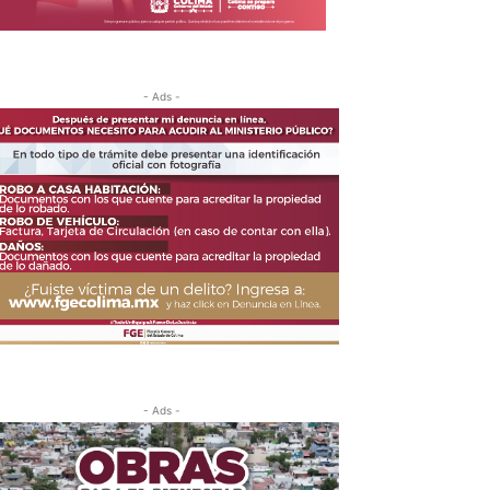
- Ads -
- Ads -